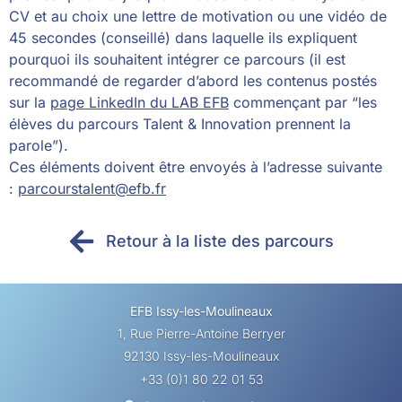
CV et au choix une lettre de motivation ou une vidéo de
45 secondes (conseillé) dans laquelle ils expliquent
pourquoi ils souhaitent intégrer ce parcours (il est
recommandé de regarder d’abord les contenus postés
sur la
page LinkedIn du LAB EFB
commençant par “les
élèves du parcours Talent & Innovation prennent la
parole”).
Ces éléments doivent être envoyés à l’adresse suivante
:
parcourstalent@efb.fr
Retour à la liste des parcours
EFB Issy-les-Moulineaux
1, Rue Pierre-Antoine Berryer
92130 Issy-les-Moulineaux
+33 (0)1 80 22 01 53