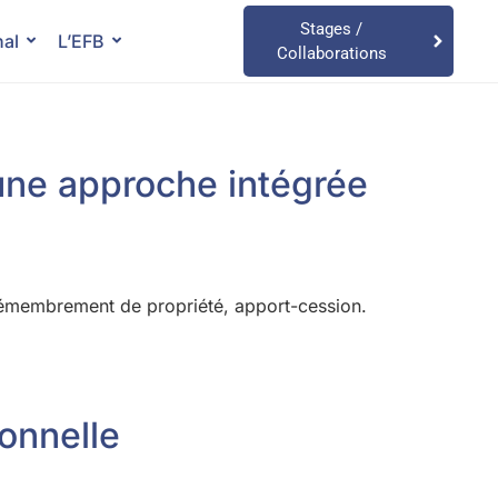
Stages /
nal
L’EFB
Collaborations
 une approche intégrée
n, démembrement de propriété, apport-cession.
onnelle